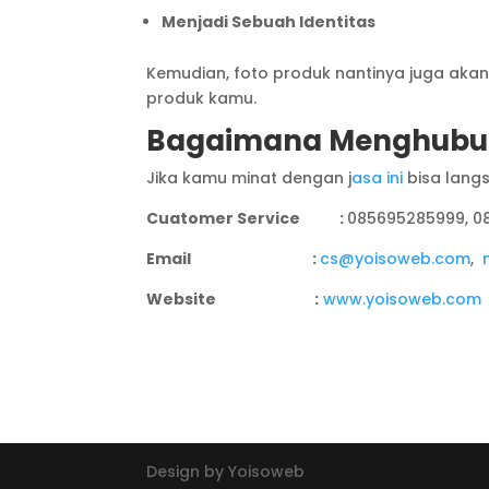
Menjadi Sebuah Identitas
Kemudian, foto produk nantinya juga aka
produk kamu.
Bagaimana Menghubun
Jika kamu minat dengan j
asa ini
bisa lang
Cuatomer Service :
085695285999, 0
Email :
cs@yoisoweb.com
,
Website :
www.yoisoweb.com
Design by Yoisoweb