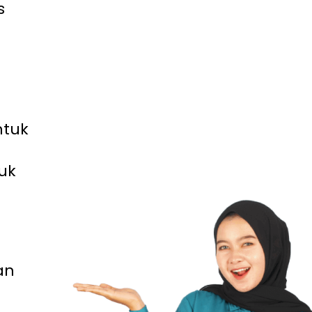
s
ntuk
uk
an