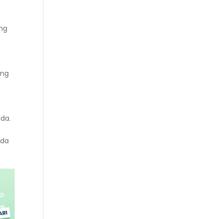
ang
ang
nda.
nda