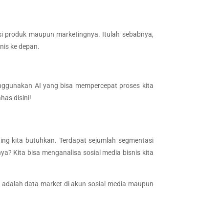
si produk maupun marketingnya. Itulah sebabnya,
snis ke depan.
enggunakan AI yang bisa mempercepat proses kita
has disini!
nting kita butuhkan. Terdapat sejumlah segmentasi
a? Kita bisa menganalisa sosial media bisnis kita
a adalah data market di akun sosial media maupun