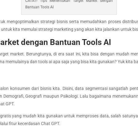
CATAT! Tips Menentukan Target Market dengan
Bantuan Tools AI
tuk mengoptimalkan strategi bisnis serta memudahkan proses distribu
 untuk kita memulai strategi marketing yang akan kita jalankan untuk bi
arket dengan Bantuan Tools AI
rget market. Berungtunya, di era saat ini, kita bisa dengan mudah m
a memulainya dan tools ai apa saja yang bisa kita gunakan? Yuk kita ba
alon konsumen dari bisnis kita. Disini, data segmentasi sangatlah pe
kan Demografi, Geografi maupun Psikologi. Lalu bagaimana menemukanny
hat GPT.
g gratis yang mudah kita gunakan untuk memproses data, salah satuny
lalui fitur kecerdasan Chat GPT.