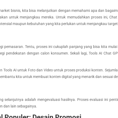
market bisnis, kita bisa melanjutkan dengan memahami apa dan bagaima
nakan untuk menjangkau mereka. Untuk memudahkan proses ini, Cha
potensial maupun kebutuhan yang kita perlukan untuk menjangkau target
i pemasaran. Tentu, proses ini cukuplah panjang yang bisa kita mulai
rategi pendekatan dengan calon konsumen. Sekali lagi, Tools AI Cha
 Tools AI untuk Foto dan Video untuk proses produksi konten. Sejumla
 membantu kita untuk membuat konten digital yang menarik dan sesuai d
ng selanjutnya adalah mengevaluasi hasilnya. Proses evaluasi ini pen
en dan lain sebagainya.
l Populer: Desain Promosi