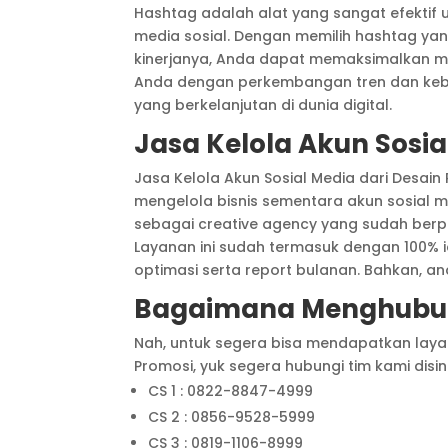
Hashtag adalah alat yang sangat efektif 
media sosial. Dengan memilih hashtag y
kinerjanya, Anda dapat memaksimalkan ma
Anda dengan perkembangan tren dan kebu
yang berkelanjutan di dunia digital.
Jasa Kelola Akun Sosia
Jasa Kelola Akun Sosial Media dari Desain
mengelola bisnis sementara akun sosial me
sebagai creative agency yang sudah berpe
Layanan ini sudah termasuk dengan 100% id
optimasi serta report bulanan. Bahkan, an
Bagaimana Menghubun
Nah, untuk segera bisa mendapatkan layana
Promosi, yuk segera hubungi tim kami disini
CS 1 : 0822-8847-4999
CS 2 : 0856-9528-5999
CS 3 : 0819-1106-8999