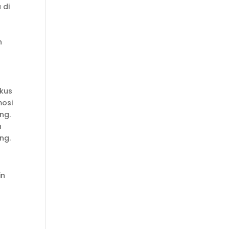
 di
n
okus
mosi
ng.
n
ng.
in