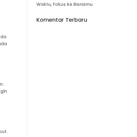
Waktu, Fokus ke Bisnismu
Komentar Terbaru
nda
ada
n.
ngin
but.