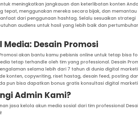
untuk meningkatkan jangkauan dan keterlibatan konten Anda
ang tepat, menggunakan mereka secara bijak, dan memantau
nfaat dari penggunaan hashtag. Selalu sesuaikan strategi
tuhan audiens untuk hasil yang lebih baik dan pertumbuha
l Media: Desain Promosi
 Promosi akan bantu kamu pebisnis online untuk tetap bisa f
dia tetap terhandle oleh tim yang professional. Desain Pro
ngalaman selama lebih dari 7 tahun di dunia digital marketi
e konten, copywriting, riset hastag, desain feed, posting da
da pun bisa dapatkan bonus gratis konsultasi digital marketi
gi Admin Kami?
n jasa kelola akun media sosial dari tim professional Desa
!