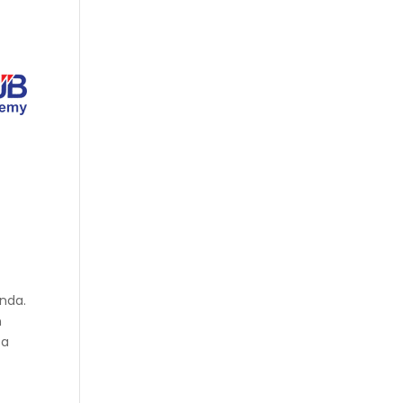
anda.
n
sa