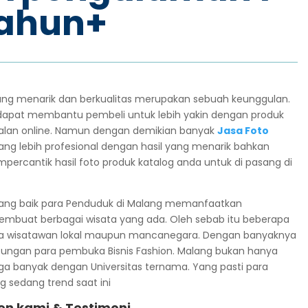
ahun+
yang menarik dan berkualitas merupakan sebuah keunggulan.
dapat membantu pembeli untuk lebih yakin dengan produk
alan online. Namun dengan demikian banyak
Jasa Foto
ang lebih profesional dengan hasil yang menarik bahkan
ercantik hasil foto produk katalog anda untuk di pasang di
 yang baik para Penduduk di Malang memanfaatkan
embuat berbagai wisata yang ada. Oleh sebab itu beberapa
ra wisatawan lokal maupun mancanegara. Dengan banyaknya
ungan para pembuka Bisnis Fashion. Malang bukan hanya
a banyak dengan Universitas ternama. Yang pasti para
 sedang trend saat ini
ien kami & Testimoni