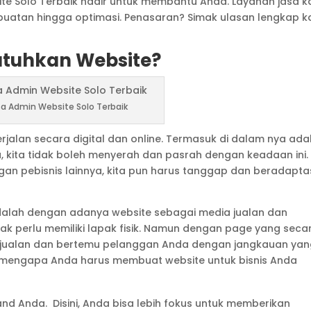
ite Solo Terbaik hadir untuk membantu Anda. Layanan jasa k
buatan hingga optimasi. Penasaran? Simak ulasan lengkap k
tuhkan Website?
a Admin Website Solo Terbaik
rjalan secara digital dan online. Termasuk di dalam nya ada
a, kita tidak boleh menyerah dan pasrah dengan keadaan ini.
gan pebisnis lainnya, kita pun harus tanggap dan beradapta
adalah dengan adanya website sebagai media jualan dan
idak perlu memiliki lapak fisik. Namun dengan page yang seca
berjualan dan bertemu pelanggan Anda dengan jangkauan ya
an mengapa Anda harus membuat website untuk bisnis Anda
and Anda. Disini, Anda bisa lebih fokus untuk memberikan