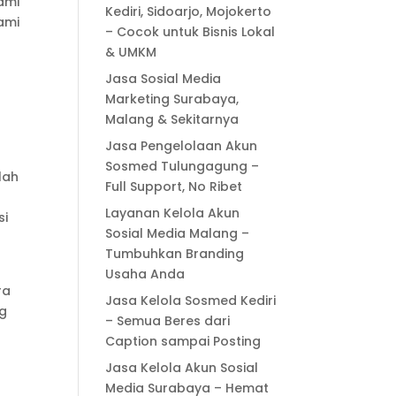
ami
Kediri, Sidoarjo, Mojokerto
ami
– Cocok untuk Bisnis Lokal
& UMKM
Jasa Sosial Media
Marketing Surabaya,
Malang & Sekitarnya
Jasa Pengelolaan Akun
Sosmed Tulungagung –
lah
Full Support, No Ribet
Layanan Kelola Akun
si
Sosial Media Malang –
Tumbuhkan Branding
Usaha Anda
ra
Jasa Kelola Sosmed Kediri
ng
– Semua Beres dari
Caption sampai Posting
Jasa Kelola Akun Sosial
Media Surabaya – Hemat