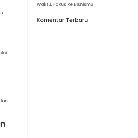
Waktu, Fokus ke Bisnismu
an
Komentar Terbaru
lui
 dan
in