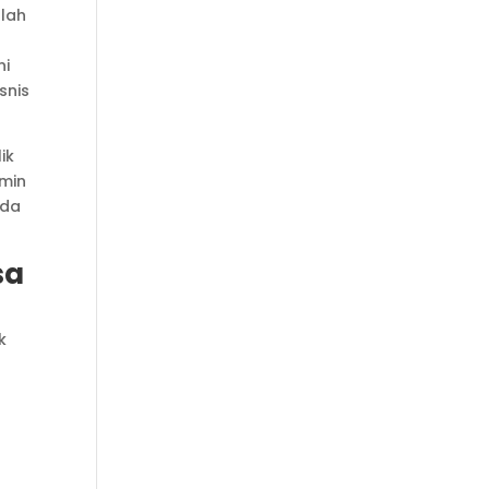
alah
ni
snis
ik
dmin
nda
sa
k