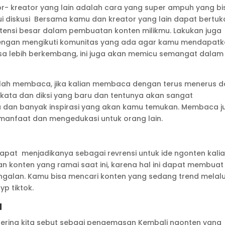
r- kreator yang lain adalah cara yang super ampuh yang bi
lui diskusi Bersama kamu dan kreator yang lain dapat bertuk
potensi besar dalam pembuatan konten milikmu. Lakukan juga
a dengan mengikuti komunitas yang ada agar kamu mendapat
 bisa lebih berkembang, ini juga akan memicu semangat dalam
dalah membaca, jika kalian membaca dengan terus menerus 
akata dan diksi yang baru dan tentunya akan sangat
an banyak inspirasi yang akan kamu temukan. Membaca j
manfaat dan mengedukasi untuk orang lain.
apat menjadikanya sebagai revrensi untuk ide ngonten kali
gan konten yang ramai saat ini, karena hal ini dapat membuat
tingalan. Kamu bisa mencari konten yang sedang trend melalu
yp tiktok.
a
ering kita sebut sebagi pengemasan Kembali ngonten yang