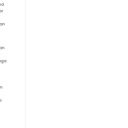
sa
ar
kan
dan
uga
an
i