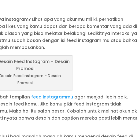
 instagram? Lihat apa yang akunmu miliki, perhatikan
apa likes yang kamu dapat dan berapa komentar yang ada d
 alasan yang bisa melatar belakangi sedikitnya interaksi y
utmu sudah bosan dengan isi feed instagram mu atau bahk
nglah membosankan.
Desain Feed Instagram – Desain
Promosi
bah tampilan
feed instagrammu
agar menjadi lebih baik.
ain feed kamu. Jika kamu pikir feed instagram tidak
. Maka hal itu salah besar. Cobalah untuk melihat akun a
ti nyata bahwa desain dan caption mereka pasti lebih menar
solusi bagi masalah masalah kamu mengenai desain feed di