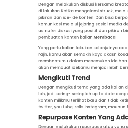
Dengan melakukan diskusi kersama kreato
di lakukan Ketika mengalami struck, mela
pikiran dan ide-ide konten. Dan bisa ber
komunikasi melalui jejaring sosial medi
asmofer diskusi yang positif dan pikiran
pembuatan konten kalian.
Membaca
Yang perlu kalian lakukan selanjutnya a
rajin, kamu akan semakin kaya akasn kos
membantumu dalam menemukan ide baru d
akan membuat idekamu menjadi lebih ber
Mengikuti Trend
Dengan mengikuti ternd yang ada kalian d
loh, jadi sering- seringlah up to date den
konten milikmu terlihat baru dan tidak ke
twitter, you tube, rells instegram, maupun f
Repurpose Konten Yang Ad
Dengan melakukan repurpose atau yang s