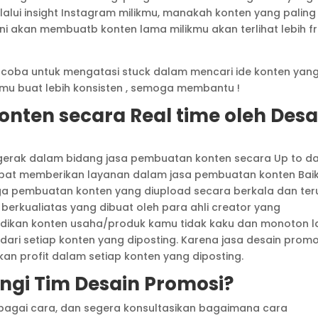
lui insight Instagram milikmu, manakah konten yang paling 
ni akan membuatb konten lama milikmu akan terlihat lebih fr
 coba untuk mengatasi stuck dalam mencari ide konten yan
mu buat lebih konsisten , semoga membantu !
ten secara Real time oleh Desa
gerak dalam bidang jasa pembuatan konten secara Up to da
apat memberikan layanan dalam jasa pembuatan konten Bai
uga pembuatan konten yang diupload secara berkala dan ter
berkualiatas yang dibuat oleh para ahli creator yang
dikan konten usaha/produk kamu tidak kaku dan monoton la
dari setiap konten yang diposting. Karena jasa desain promo
an profit dalam setiap konten yang diposting.
gi Tim Desain Promosi?
agai cara, dan segera konsultasikan bagaimana cara