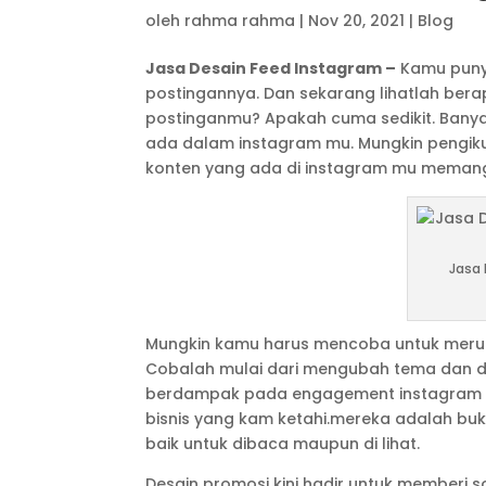
oleh
rahma rahma
|
Nov 20, 2021
|
Blog
Jasa Desain Feed Instagram –
Kamu punya
postingannya. Dan sekarang lihatlah ber
postinganmu? Apakah cuma sedikit. Banyak
ada dalam instagram mu. Mungkin pengik
konten yang ada di instagram mu mema
Jasa 
Mungkin kamu harus mencoba untuk meru
Cobalah mulai dari mengubah tema dan des
berdampak pada engagement instagram mu
bisnis yang kam ketahi.mereka adalah buk
baik untuk dibaca maupun di lihat.
Desain promosi kini hadir untuk memberi 