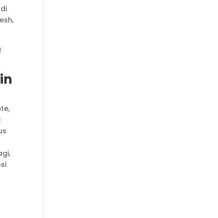
di
esh,
g
in
te,
k
us
gi,
si