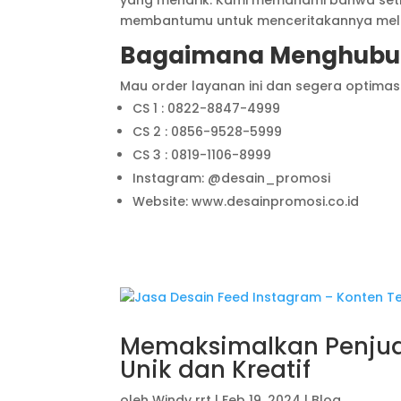
yang menarik. Kami memahami bahwa setiap
membantumu untuk menceritakannya melal
Bagaimana Menghubun
Mau order layanan ini dan segera optimas
CS 1 : 0822-8847-4999
CS 2 : 0856-9528-5999
CS 3 : 0819-1106-8999
Instagram: @desain_promosi
Website: www.desainpromosi.co.id
Memaksimalkan Penju
Unik dan Kreatif
oleh
Windy rrt
|
Feb 19, 2024
|
Blog