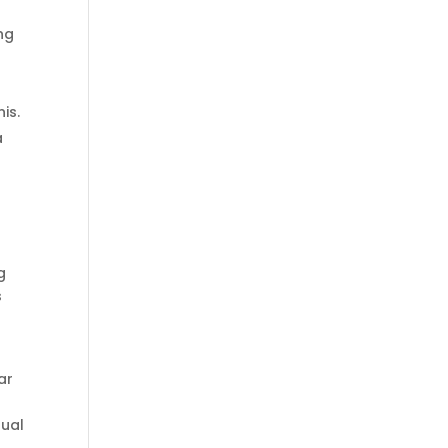
ng
is.
a
g
s
ar
sual