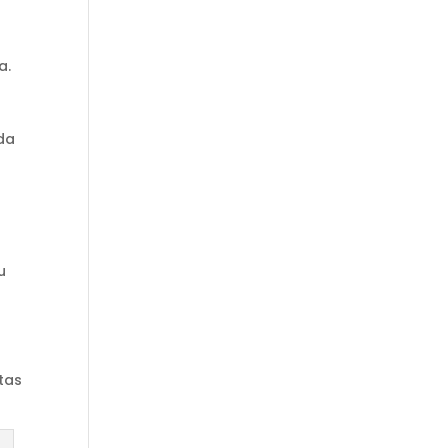
a.
da
u
tas