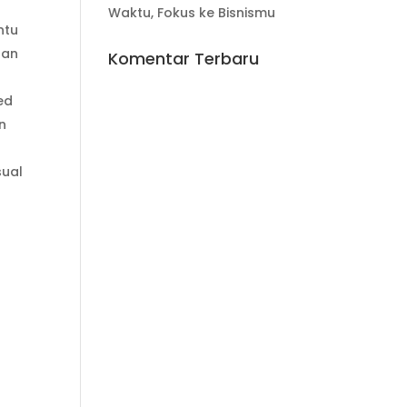
Waktu, Fokus ke Bisnismu
ntu
lan
Komentar Terbaru
ed
n
sual
l