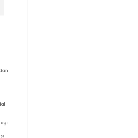
 dan
ial
tegi
?!