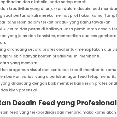
epribadian dan nilai-nilai pada setiap merek.
 dan kreativitas yang ditunjukkan dalam desain feed memba
 saat pertama kali mereka melihat profil akun kamu. Tampi
ari tahu lebih dalam terkait produk yang kamu tawarkan.
liki cerita dan pesan di baliknya. Jasa pembuatan desain fe
n yang jelas dan konsisten, memberikan audiens gambara
an.
ng dirancang secara profesional untuk menciptakan alur vi
ajahi lebih banyak konten produkmu. Ini membantu
cara yang memikat.
si keseragaman visual dan sentuhan kreatif membantu kamu
mberikan variasi yang diperlukan agar feed tetap menarik.
eed yang dirancang dengan baik memberikan kesan profesiona
an klien potensial.
n Desain Feed yang Profesional
ain feed yang terkoordinasi dan menarik, maka kamu akan