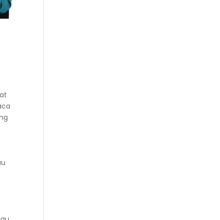
at
aca
ang
au
tau