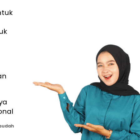
ntuk
uk
an
ya
onal
sudah