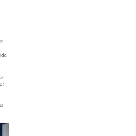
ri
nda.
uk
at
as