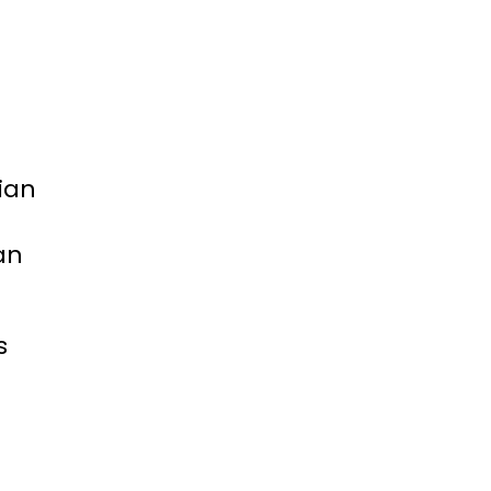
ian
n
an
s