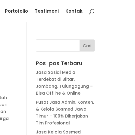
Portofolio
Testimoni
Kontak
Pos-pos Terbaru
Jasa Sosial Media
Terdekat di Blitar,
Jombang, Tulungagung –
l
Bisa Offline & Online
tah
Pusat Jasa Admin, Konten,
ari
& Kelola Sosmed Jawa
tan
Timur – 100% Dikerjakan
arga
Tim Profesional
Jasa Kelola Sosmed