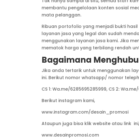
Tak hanya sampai di situ, semua staff 
membantu pengelolaan konten sosial medi
mata pelanggan.
Ribuan portofolio yang menjadi bukti hasi
layanan jasa yang legal dan sudah mendapa
menggunakan layanan jasa kami. Jika me
mematok harga yang terbilang rendah unt
Bagaimana Menghubung
Jika anda tertarik untuk menggunakan l
ini. Berikut nomor whatsapp/ nomor telep
CS 1: Wa.me/6285695285999, CS 2: Wa.me
Berikut instagram kami,
www.instagram.com/desain_promosi
Ataupun juga bisa klik website atau link ini
www.desainpromosi.com