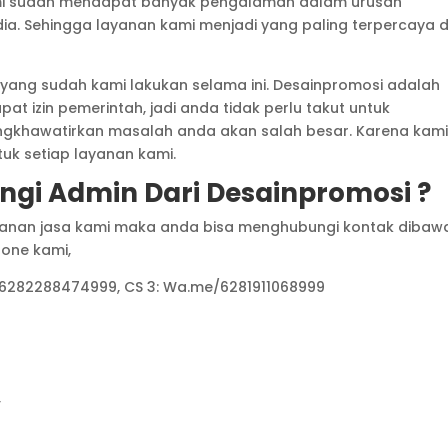
kami sudah mendapat banyak pengalaman dalam urusan
a. Sehingga layanan kami menjadi yang paling terpercaya d
l yang sudah kami lakukan selama ini. Desainpromosi adalah
t izin pemerintah, jadi anda tidak perlu takut untuk
ngkhawatirkan masalah anda akan salah besar. Karena kam
uk setiap layanan kami.
i Admin Dari Desainpromosi ?
ayanan jasa kami maka anda bisa menghubungi kontak dibaw
hone kami,
/6282288474999, CS 3: Wa.me/6281911068999
,