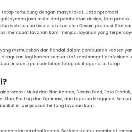
r tetap terhubung dengan masyarakat, Desainpromosi
i layanan jasa mulai dari pembuatan design, foto produk,
an web semua bisa dilakukan oleh Desain promosi. Staf ya
osi membuat layanan kami menjadi layanan yang terpercay
n yang memuaskan dan handal dalam pembuatan konten ya
u diragukan lagi karena semua staf kami sangat profesional
at instansi pemerintahan tetap aktif agar bisa tetap
i?
npromosi. Mulai dari Plan Konten, Desain Feed, Foto Produk,
 Iklan, Posting dan Optimasi, dan Laporan Mingguan. Semua
berikut ini penjelasan tentang layanan kami:
encana atau strategi konten. Berfungsi untuk membuat renc