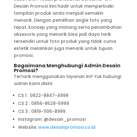
Desain Promosi kini hadir untuk memperbaiki
tampilan produk anda menjadi semakin
menarik. Dengan pemilihan angle foto yang
tepat, konsep yang matang serta penambahan
aksesoris yang menarik bisa jadi daya tarik
tersendiri untuk foto produk yang tidak cuma
estetik melainkan juga menarik untuk tujuan
promosi.
Bagaimana Menghubungi Admin Desain
Promosi?
Tertarik menggunakan layanan ini? Yuk hubungi
admin kami disini:
CS 1 : 0822-8847-4999
CS 2 : 0856-9528-5999
CS 3 : 0819-1106-8999
Instagram: @desain_promosi
Website:
www.desainpromosi.co.id