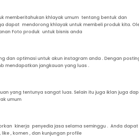
ntuk memberitahukan khlayak umum tentang bentuk dan
juga dapat mendorong khlayak untuk membeli produk kita. Ol
anan Foto produk untuk bisnis anda
g dan optimasi untuk akun instagram anda . Dengan postin
anb mendapatkan jangkauan yang luas .
n yang tentunya sangat luas. Selain itu juga iklan juga da
yak umum
orkan kinerja penyedia jasa selama seminggu . Anda dapat
ike , komen , dan kunjungan profile