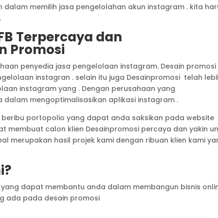
an dalam memilih jasa pengelolahan akun instagram . kita ha
.
 FB Terpercaya dan
n Promosi
aan penyedia jasa pengelolaan instagram. Desain promosi
lolaan instagran . selain itu juga Desainpromosi telah lebi
olaan instagram yang . Dengan perusahaan yang
alam mengoptimalisasikan aplikasi instagram .
ki beribu portopolio yang dapat anda saksikan pada website
pat membuat calon klien Desainpromosi percaya dan yakin u
eal merupakan hasil projek kami dengan ribuan klien kami y
i?
an yang dapat membantu anda dalam membangun bisnis onli
ang ada pada desain promosi