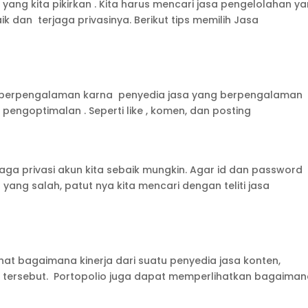
ang kita pikirkan . Kita harus mencari jasa pengelolahan y
 dan terjaga privasinya. Berikut tips memilih Jasa
g berpengalaman karna penyedia jasa yang berpengalaman
ngoptimalan . Seperti like , komen, dan posting
ga privasi akun kita sebaik mungkin. Agar id dan password
yang salah, patut nya kita mencari dengan teliti jasa
hat bagaimana kinerja dari suatu penyedia jasa konten,
a tersebut. Portopolio juga dapat memperlihatkan bagaima