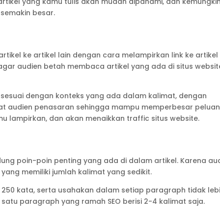
ikel yang kamu tulis akan mudah dipahami, dan kemungki
 semakin besar.
kel ke artikel lain dengan cara melampirkan link ke artikel 
i agar audien betah membaca artikel yang ada di situs websit
h sesuai dengan konteks yang ada dalam kalimat, dengan
uat audien penasaran sehingga mampu memperbesar pelua
u lampirkan, dan akan menaikkan traffic situs website.
ng poin-poin penting yang ada di dalam artikel. Karena au
ang memiliki jumlah kalimat yang sedikit.
 250 kata, serta usahakan dalam setiap paragraph tidak leb
m satu paragraph yang ramah SEO berisi 2-4 kalimat saja.