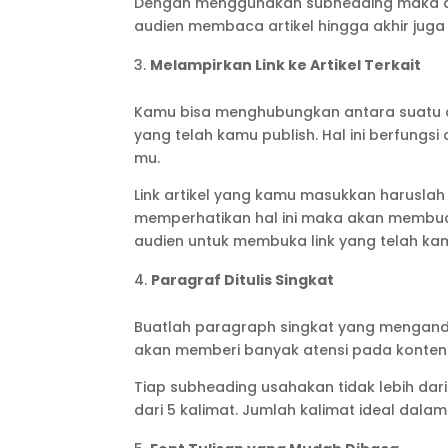
Dengan menggunakan subheading maka art
audien membaca artikel hingga akhir juga
Melampirkan Link ke Artikel Terkait
Kamu bisa menghubungkan antara suatu arti
yang telah kamu publish. Hal ini berfungs
mu.
Link artikel yang kamu masukkan harusla
memperhatikan hal ini maka akan memb
audien untuk membuka link yang telah kam
Paragraf Ditulis Singkat
Buatlah paragraph singkat yang mengandu
akan memberi banyak atensi pada konten y
Tiap subheading usahakan tidak lebih dari
dari 5 kalimat. Jumlah kalimat ideal dala