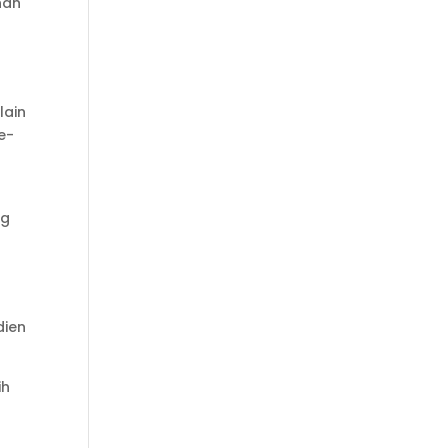
nan
lain
e-
ng
dien
ih