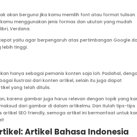
dak akan berguna jika kamu memilih font atau format tulisan
an kamu menggunakan jenis formas dan ukutan yang mudah
ibri, Verdana.
g tepat yaitu agar berpengaruh atas pertimbangan Google d
lebih tinggi.
ukan hanya sebagai pemanis konten saja loh. Padahal, deng
i ilustrasi dari konten artikel, selain itu juga dapat
kel yang telah ditulis.
an, karena gambar juga harus relevan dengan topik yang k
aksud dari gambar di dalam artikelmu. Dan itulah tips-tips
artikel SEO friendly, semoga artikel ini bermanfaat untuk k
l!
ikel: Artikel Bahasa Indonesia