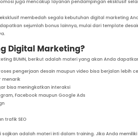
n Promosi juga mencakup layanan pendampingan eksklusif sel
g eksklusif membedah segala kebutuhan digital marketing An
apatkan sejumlah bonus lainnya, mulai dari template desai
ya.
ng Digital Marketing?
rketing BUMN, berikut adalah materi yang akan Anda dapatka
roses pengerjaan desain maupun video bisa berjalan lebih c
r menarik
gar bisa meningkatkan interaksi
nstagram, Facebook maupun Google Ads
gn
O
n trafik SEO
ajikan adalah materi inti dalam training. Jika Anda memiliki