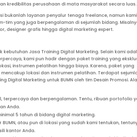
gan kredibilitas perusahaan di mata masyarakat secara luas.
osi bukanlah layanan penyalur tenaga freelance, namun kami
 tim-tim yang juga berpengalaman di sejumlah bidang. Misalny
, designer grafis hingga digital marketing expert.
k kebutuhan Jasa Training Digital Marketing. Selain kami ada
rpercaya, kami pun hadir dengan paket training yang eksklus
okasi, instrumen pelatihan hingga biaya. Karena, paket yang
 mencakup lokasi dan instrumen pelatihan. Terdapat sejuml
ng Digital Marketing untuk BUMN oleh tim Desain Promosi. Al
, terpercaya dan berpengalaman. Tentu, ribuan portofolio 
gan Anda.
imal 5 tahun di bidang digital marketing.
or BUMN, atau pun di lokasi yang sudah kami tentukan, tentun
ili kantor Anda.