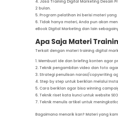
Jasa Training Digital Marketing Desai
2 bulan.
Program pelatihan ini berisi materi yan
Tidak hanya materi, Anda pun akan mend
eBook Digital Marketing dan lain sebagain
Apa Saja Materi Traini
Terkait dengan materi training digital ma
Membuat ide dan briefing konten agar p
Teknik pengambilan video dan foto aga
Strategi penulisan narasi/copywriting a
Step by step untuk beriklan melalui I
Cara beriklan agar bisa winning campai
Teknik riset kata kunci untuk website SE
Teknik menulis artikel untuk meningkatka
Bagaimana menarik kan? Materi yang kami s