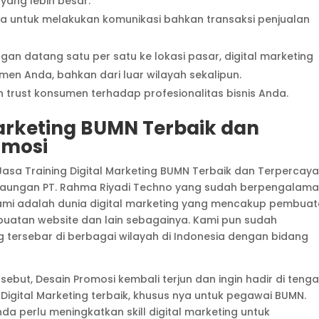
ang lebih besar.
a untuk melakukan komunikasi bahkan transaksi penjualan
an datang satu per satu ke lokasi pasar, digital marketing
n Anda, bahkan dari luar wilayah sekalipun.
n trust konsumen terhadap profesionalitas bisnis Anda.
Marketing BUMN Terbaik dan
omosi
asa Training Digital Marketing BUMN Terbaik dan Terpercaya
naungan PT. Rahma Riyadi Techno yang sudah berpengalam
 kami adalah dunia digital marketing yang mencakup pembua
mbuatan website dan lain sebagainya. Kami pun sudah
 tersebar di berbagai wilayah di Indonesia dengan bidang
ebut, Desain Promosi kembali terjun dan ingin hadir di teng
igital Marketing terbaik, khusus nya untuk pegawai BUMN.
a perlu meningkatkan skill digital marketing untuk