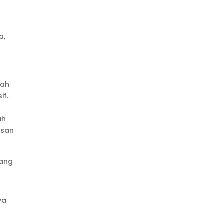
a,
lah
if.
ah
asan
yang
ya