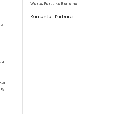
Waktu, Fokus ke Bisnismu
Komentar Terbaru
uat
da
lkan
ang