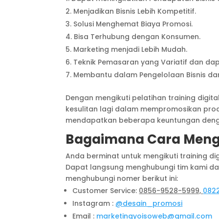
Menjadikan Bisnis Lebih Kompetitif.
Solusi Menghemat Biaya Promosi.
Bisa Terhubung dengan Konsumen.
Marketing menjadi Lebih Mudah.
Teknik Pemasaran yang Variatif dan dapa
Membantu dalam Pengelolaan Bisnis dan
Dengan mengikuti pelatihan training digi
kesulitan lagi dalam mempromosikan produ
mendapatkan beberapa keuntungan dengan 
Bagaimana Cara Meng
Anda berminat untuk mengikuti training d
Dapat langsung menghubungi tim kami dan
menghubungi nomer berikut ini:
Customer Service:
0856-9528-5999,
082
Instagram :
@desain_promosi
Email :
marketingyoisoweb@gmail.com