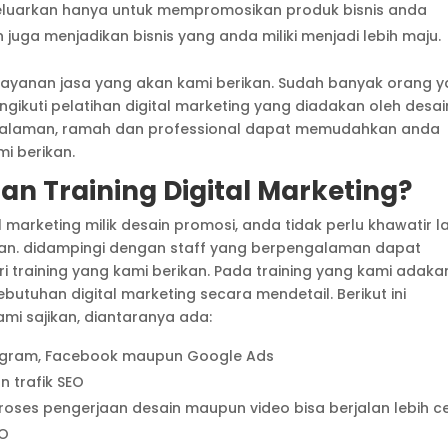
eluarkan hanya untuk mempromosikan produk bisnis anda
ga menjadikan bisnis yang anda miliki menjadi lebih maju.
elayanan jasa yang akan kami berikan. Sudah banyak orang 
gikuti pelatihan digital marketing yang diadakan oleh desai
ngalaman, ramah dan professional dapat memudahkan anda
i berikan.
han Training Digital Marketing?
l marketing milik desain promosi, anda tidak perlu khawatir l
kan. didampingi dengan staff yang berpengalaman dapat
aining yang kami berikan. Pada training yang kami adaka
tuhan digital marketing secara mendetail. Berikut ini
i sajikan, diantaranya ada:
stagram, Facebook maupun Google Ads
n trafik SEO
roses pengerjaan desain maupun video bisa berjalan lebih c
EO