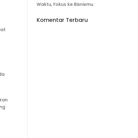
Waktu, Fokus ke Bisnismu
Komentar Terbaru
uat
da
lkan
ang