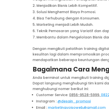
Menjadikan Bisnis Lebih Kompetitif.
Solusi Menghemat Biaya Promosi.
Bisa Terhubung dengan Konsumen.
Marketing menjadi Lebih Mudah.
Teknik Pemasaran yang Variatif dan dapa
Membantu dalam Pengelolaan Bisnis dan
Dengan mengikuti pelatihan training digi
kesulitan lagi dalam mempromosikan produ
mendapatkan beberapa keuntungan dengan 
Bagaimana Cara Meng
Anda berminat untuk mengikuti training d
Dapat langsung menghubungi tim kami dan
menghubungi nomer berikut ini:
Customer Service:
0856-9528-5999,
082
Instagram :
@desain_promosi
Email :
marketingyoisoweb@gmail.com