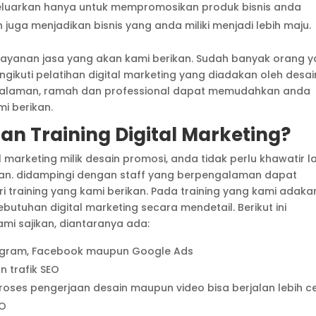
eluarkan hanya untuk mempromosikan produk bisnis anda
ga menjadikan bisnis yang anda miliki menjadi lebih maju.
elayanan jasa yang akan kami berikan. Sudah banyak orang 
gikuti pelatihan digital marketing yang diadakan oleh desai
ngalaman, ramah dan professional dapat memudahkan anda
i berikan.
han Training Digital Marketing?
l marketing milik desain promosi, anda tidak perlu khawatir l
kan. didampingi dengan staff yang berpengalaman dapat
aining yang kami berikan. Pada training yang kami adaka
tuhan digital marketing secara mendetail. Berikut ini
i sajikan, diantaranya ada:
stagram, Facebook maupun Google Ads
n trafik SEO
roses pengerjaan desain maupun video bisa berjalan lebih c
EO