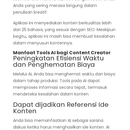
Anda yang sering merasa bingung dalam
penulisan kreatif.
Aplikasi ini menyediakan konten berkualitas lebih
dari 25 bahasa, yang sesuai dengan SEO. Meskipun
begitu, aplikasi ini masih bisa membuat kesalahan
dalam menyusun kontennya.
Manfaat Tools AI bagi Content Creator
Peningkatan Efisiensi Waktu
dan Penghematan Biaya
Melalui AI, Anda bisa menghemat waktu dan biaya
dalam tahap produksi. Tools pada AI dapat
memproses informasi secara tepat, termasuk
mendeteksi kesalahan dalam konten.
Dapat dijadikan Referensi Ide
Konten
Anda bisa memanfaatkan AI sebagai sarana
diskusi ketika harus menghasilkan ide konten. AI