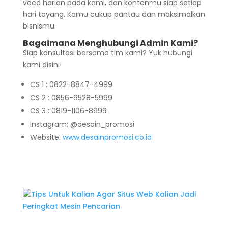
veed harian pada kami, dan kontenmu siap setiap
hari tayang. Kamu cukup pantau dan maksimalkan
bisnismu.
Bagaimana Menghubungi Admin Kami?
Siap konsultasi bersama tim kami? Yuk hubungi
kami disini!
CS 1 : 0822-8847-4999
CS 2 : 0856-9528-5999
CS 3 : 0819-1106-8999
Instagram: @desain_promosi
Website:
www.desainpromosi.co.id