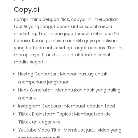
Copy.ai
Hampir mirip dengan flick, copy.ai ini merupakan
tool AI yang sangat cocok untuk social media
marketing. Tool ini pun juga tersedia lebih dari 25
bahasa. Kamu pun bisa memilih gaya penulisan
yang berbeda untuk setiap target audiens. Tool ini
mempunyai fitur khusus untuk konten social
media, seperti :
Hastag Generator : Mencari hastag untuk
memperluas jangkauan
Hook Generator : Menentukan hook yang paling
menarik
Instagram Captions : Membuat caption feed
Tiktok Brainstorm Topics : Membuatkan ide
Tiktok unik agar viral
Youtube Video Title : Membuat judul video yang