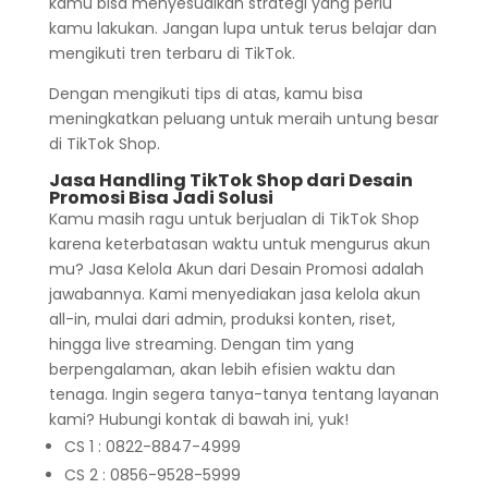
kamu bisa menyesuaikan strategi yang perlu
kamu lakukan. Jangan lupa untuk terus belajar dan
mengikuti tren terbaru di TikTok.
Dengan mengikuti tips di atas, kamu bisa
meningkatkan peluang untuk meraih untung besar
di TikTok Shop.
Jasa Handling TikTok Shop dari Desain
Promosi Bisa Jadi Solusi
Kamu masih ragu untuk berjualan di TikTok Shop
karena keterbatasan waktu untuk mengurus akun
mu? Jasa Kelola Akun dari Desain Promosi adalah
jawabannya. Kami menyediakan jasa kelola akun
all-in, mulai dari admin, produksi konten, riset,
hingga live streaming. Dengan tim yang
berpengalaman, akan lebih efisien waktu dan
tenaga. Ingin segera tanya-tanya tentang layanan
kami? Hubungi kontak di bawah ini, yuk!
CS 1 : 0822-8847-4999
CS 2 : 0856-9528-5999