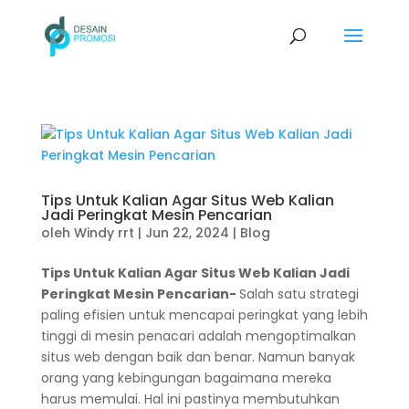
Tips Untuk Kalian Agar Situs Web Kalian
Jadi Peringkat Mesin Pencarian
oleh
Windy rrt
|
Jun 22, 2024
|
Blog
Tips Untuk Kalian Agar Situs Web Kalian Jadi
Peringkat Mesin Pencarian-
Salah satu strategi
paling efisien untuk mencapai peringkat yang lebih
tinggi di mesin penacari adalah mengoptimalkan
situs web dengan baik dan benar. Namun banyak
orang yang kebingungan bagaimana mereka
harus memulai. Hal ini pastinya membutuhkan