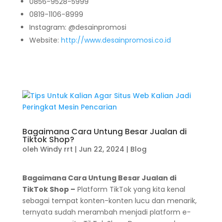
0856-9528-5999
0819-1106-8999
Instagram: @desainpromosi
Website:
http://www.desainpromosi.co.id
Bagaimana Cara Untung Besar Jualan di
Tiktok Shop?
oleh
Windy rrt
|
Jun 22, 2024
|
Blog
Bagaimana Cara Untung Besar Jualan di
TikTok Shop –
Platform TikTok yang kita kenal
sebagai tempat konten-konten lucu dan menarik,
ternyata sudah merambah menjadi platform e-