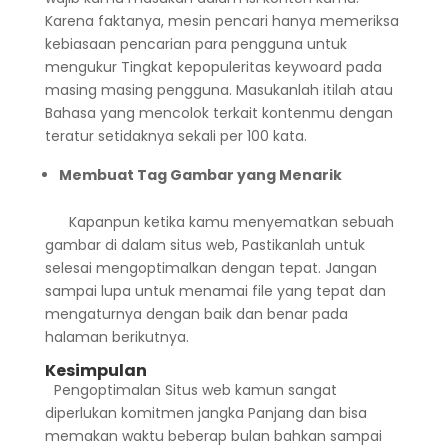
Karena faktanya, mesin pencari hanya memeriksa
kebiasaan pencarian para pengguna untuk
mengukur Tingkat kepopuleritas keywoard pada
masing masing pengguna. Masukanlah itilah atau
Bahasa yang mencolok terkait kontenmu dengan
teratur setidaknya sekali per 100 kata.
Membuat Tag Gambar yang Menarik
Kapanpun ketika kamu menyematkan sebuah
gambar di dalam situs web, Pastikanlah untuk
selesai mengoptimalkan dengan tepat. Jangan
sampai lupa untuk menamai file yang tepat dan
mengaturnya dengan baik dan benar pada
halaman berikutnya.
Kesimpulan
Pengoptimalan Situs web kamun sangat
diperlukan komitmen jangka Panjang dan bisa
memakan waktu beberap bulan bahkan sampai