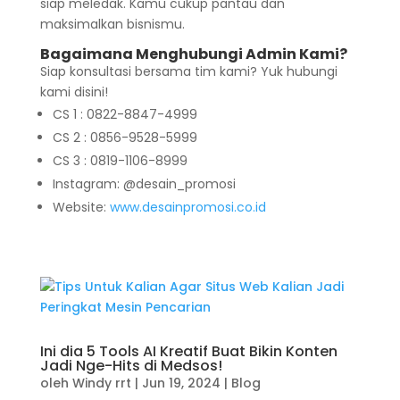
siap meledak. Kamu cukup pantau dan
maksimalkan bisnismu.
Bagaimana Menghubungi Admin Kami?
Siap konsultasi bersama tim kami? Yuk hubungi
kami disini!
CS 1 : 0822-8847-4999
CS 2 : 0856-9528-5999
CS 3 : 0819-1106-8999
Instagram: @desain_promosi
Website:
www.desainpromosi.co.id
Ini dia 5 Tools AI Kreatif Buat Bikin Konten
Jadi Nge-Hits di Medsos!
oleh
Windy rrt
|
Jun 19, 2024
|
Blog