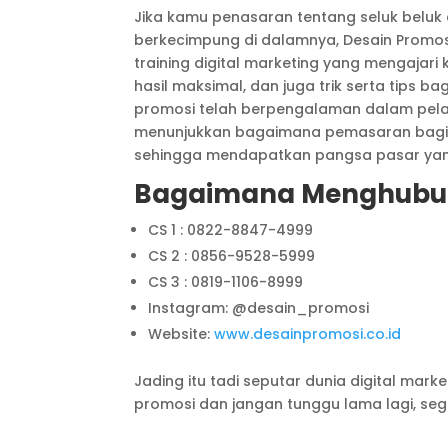
Jika kamu penasaran tentang seluk beluk 
berkecimpung di dalamnya, Desain Promos
training digital marketing yang mengajar
hasil maksimal, dan juga trik serta tips b
promosi telah berpengalaman dalam pelatih
menunjukkan bagaimana pemasaran bagi k
sehingga mendapatkan pangsa pasar yan
Bagaimana Menghubun
CS 1 : 0822-8847-4999
CS 2 : 0856-9528-5999
CS 3 : 0819-1106-8999
Instagram: @desain_promosi
Website:
www.desainpromosi.co.id
Jading itu tadi seputar dunia digital mark
promosi dan jangan tunggu lama lagi, seg