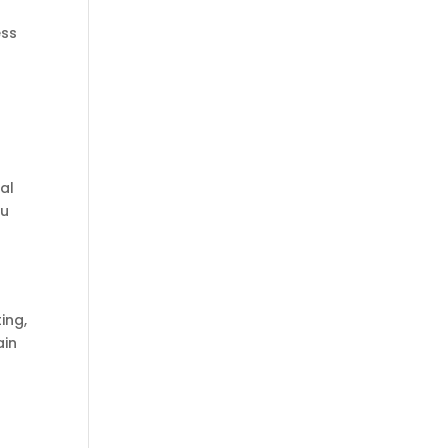
ess
al
mu
ing,
ain