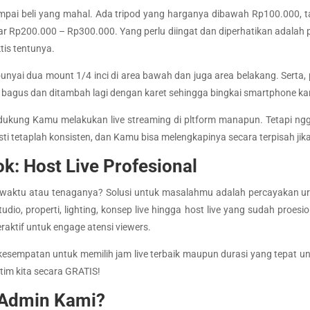
ampai beli yang mahal. Ada tripod yang harganya dibawah Rp100.000, ta
ar Rp200.000 – Rp300.000. Yang perlu diingat dan diperhatikan adalah pi
tis tentunya.
nyai dua mount 1/4 inci di area bawah dan juga area belakang. Serta, pi
 bagus dan ditambah lagi dengan karet sehingga bingkai smartphone ka
endukung Kamu melakukan live streaming di pltform manapun. Tetapi 
ti tetaplah konsisten, dan Kamu bisa melengkapinya secara terpisah j
k: Host Live Profesional
ya waktu atau tenaganya? Solusi untuk masalahmu adalah percayakan ur
o, properti, lighting, konsep live hingga host live yang sudah proesion
raktif untuk engage atensi viewers.
 kesempatan untuk memilih jam live terbaik maupun durasi yang tepat
 tim kita secara GRATIS!
Admin Kami?