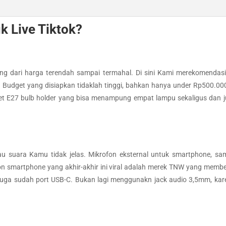
k Live Tiktok?
yang dari harga terendah sampai termahal. Di sini Kami merekomendasi
 Budget yang disiapkan tidaklah tinggi, bahkan hanya under Rp500.000
ocket E27 bulb holder yang bisa menampung empat lampu sekaligus dan 
u suara Kamu tidak jelas. Mikrofon eksternal untuk smartphone, s
ofon smartphone yang akhir-akhir ini viral adalah merek TNW yang memb
 juga sudah port USB-C. Bukan lagi menggunakn jack audio 3,5mm, k