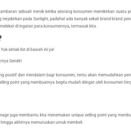
 gambaran sebuah merek ketika seorang konsumen memikirkan suatu pro
g terpikirkan pada Sunlight, padahal ada banyak sekali brand brand pencu
elekat di ingatan para konsumennya, termasuk kita.
?
Yuk simak list di bawah ini ya!
nya Sendiri
ang positif dan mendalam bagi konsumen, tentu akan memudahkan peru
e selling point yang membuatnya begitu mudah diingat oleh konsumen hi
image juga membantu kita menemukan unique selling point yang membuat
k hingga akhirnya memutuskan untuk membeli.