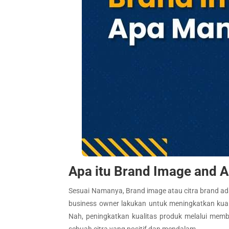
Apa itu Brand Image and 
Sesuai Namanya, Brand image atau citra brand ad
business owner lakukan untuk meningkatkan kualit
Nah, peningkatkan kualitas produk melalui memb
sebuah citra yang positif dan mendalam.