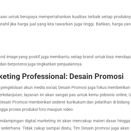
an untuk berupaya mempertahankan kualitas terbaik setiap produknya
ahil jika harga jual yang kita tawarkan juga tinggi. Bahkan, harga yan
nd image yang positif juga membantu setiap brand untuk bisa mendap
dan berpotensi juga tingkatkan penjualannya.
rketing Professional: Desain Promosi
engelolaan akun media social, Desain Promosi juga fokus memberikan e
 berkelanjutan, layanan ini akan sangat pas untuk kemu pebisnis onlin
y Desain Promosi memberikan sederet kurikukum dan pelatihan di bidang
 hingga proses produksi foto maupun video.
dampingan digital marketing ini akan mencakup materi dasar hingga 
sederhana. Tidak cukup sampai disitu, Tim Desain promosi juga akan