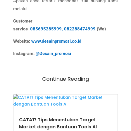
Apakah anda tertarik mencoba? Yuk hubungi kami
melalui:
Customer
service
085695285999,
082288474999
(Wa)
Website:
www.desainpromosi.co.id
Instagram:
@Desain_promosi
Continue Reading
CATAT! Tips Menentukan Target
Market dengan Bantuan Tools AI