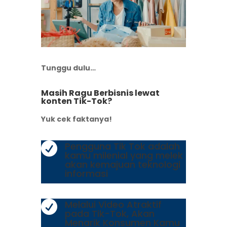
Tunggu dulu…
Masih Ragu Berbisnis lewat
konten Tik-Tok?
Yuk cek faktanya!
Pengguna Tik Tok adalah

kamu milenial yang melek
akan kemajuan teknologi
informasi
Melalui Video Atraktif

pada Tik-Tok, Akan
Menarik Konsumen Kamu