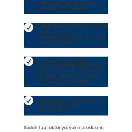
yang hampir dipenuhi
para kaum milenial
Media paling ampuh untuk

promosi dan
memperkenalkan produk
secara online
Produk yang hanya

memiliki tampilan biasa,
akan semakin menarik
dengan adanya konten
Tik-Tok yang kreatif
Sebagai branding supaya

bisnismu makin
profesional
Sudah tau faktanya, yakin produkmu