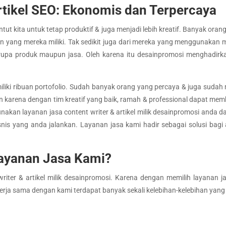
rtikel SEO: Ekonomis dan Terpercaya
nuntut kita untuk tetap produktif & juga menjadi lebih kreatif. Banyak o
g mereka miliki. Tak sedikit juga dari mereka yang menggunakan medi
upa produk maupun jasa. Oleh karena itu desainpromosi menghadirkan
miliki ribuan portofolio. Sudah banyak orang yang percaya & juga suda
n karena dengan tim kreatif yang baik, ramah & professional dapat m
akan layanan jasa content writer & artikel milik desainpromosi anda 
nis yang anda jalankan. Layanan jasa kami hadir sebagai solusi ba
ayanan Jasa Kami?
ter & artikel milik desainpromosi. Karena dengan memilih layanan ja
erja sama dengan kami terdapat banyak sekali kelebihan-kelebihan yan