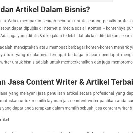
 dan Artikel Dalam Bisnis?
ontent Writer merupakan sebuah sebutan untuk seorang penulis profe
rsebut dapat dipublis di internet & media sosial. Konten – kontennya pun
a juga yang ditulis & dikerjakan terlebih dahulu lalu diterbitkan secara 
er adalah menciptakan atau membuat berbagai konten-konten menarik 
arya tulis yang didalamnya terdapat berbagai macam pendapat menge
nt writer untuk bisnis adalah untuk memperkenalkan dan juga mempromo
n Jasa Content Writer & Artikel Terba
asa yang melayani jasa penulisan artikel secara profesional yang d
memutuskan untuk memilih layanan jasa content writer pastikan anda s
 yang dapat anda terapkan dalam memilih sebuah jasa content writer & a
tikel