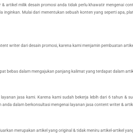
 artikel milik desain promosi anda tidak perlu khawatir mengenai cont
inginkan. Mulai dari menentukan sebuah konten yang seperti apa, pla
ntent writer dari desain promosi, karena kami menjamin pembuatan artik
t bebas dalam mengajukan panjang kalimat yang terdapat dalam artike
i layanan jasa kami. Karena kami sudah bekerja lebih dari 6 tahun & su
da dalam berkonsultasi mengenai layanan jasa content writer & artike
rkan merupakan artikel yang original & tidak meniru artikel-artikel yang