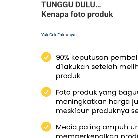
TUNGGU DULU…
Kenapa foto produk
Yuk Cek Faktanya!

90% keputusan pembeli
dilakukan setelah meli
produk

Foto produk yang bag
meningkatkan harga ju
meskipun produknya s

Media paling ampuh un
memperkenalkan produ