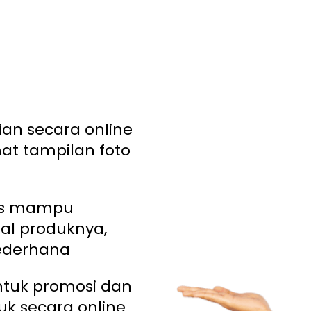
an secara online
hat tampilan foto
us mampu
al produknya,
ederhana
tuk promosi dan
k secara online