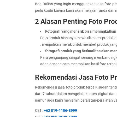
Bagi kalian yang ingin menggunakan jasa foto p
perlu kuatir karena kami akan melayani anda dan
2 Alasan Penting Foto Pr
Fotografi yang menarik bisa meningkatkan
Foto produk biasanya mewakili merek produk an
. menjadikan merak untuk membeli produk yan
fotografi produk yang berkualitas akan m
Para pengunjung sangat senang membandingkan
adna dengan cara menmpilkan hasil foto terba
Rekomendasi Jasa Foto P
Rekomendasi jasa foto produk terbaik sudah tent
dari 7 tahun dalam mengelola konten digital dan d
namun juga kami menjamin peralatan-peralatan ya
CS1 :
+62 819-1106-8999
CS2 :
+62 856-9528-5999