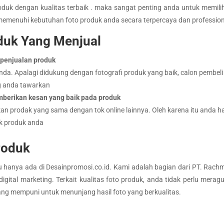
roduk dengan kualitas terbaik . maka sangat penting anda untuk memil
 memenuhi kebutuhan foto produk anda secara terpercaya dan profession
oduk Yang Menjual
 penjualan produk
da. Apalagi didukung dengan fotografi produk yang baik, calon pembel
g anda tawarkan
emberikan kesan yang baik pada produk
 prodak yang sama dengan tok online lainnya. Oleh karena itu anda h
ik produk anda
roduk
u hanya ada di Desainpromosi.co.id. Kami adalah bagian dari PT. Rac
igital marketing. Terkait kualitas foto produk, anda tidak perlu merag
ng mempuni untuk menunjang hasil foto yang berkualitas.