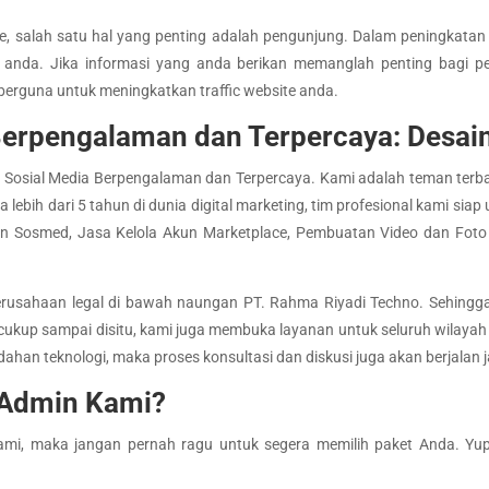
te, salah satu hal yang penting adalah pengunjung. Dalam peningkatan
e anda. Jika informasi yang anda berikan memanglah penting bagi 
n berguna untuk meningkatkan traffic website anda.
 Berpengalaman dan Terpercaya: Desai
 Sosial Media Berpengalaman dan Terpercaya. Kami adalah teman terbai
a lebih dari 5 tahun di dunia digital marketing, tim profesional kami 
un Sosmed, Jasa Kelola Akun Marketplace, Pembuatan Video dan Fot
 perusahaan legal di bawah naungan PT. Rahma Riyadi Techno. Sehing
cukup sampai disitu, kami juga membuka layanan untuk seluruh wilayah 
udahan teknologi, maka proses konsultasi dan diskusi juga akan berjalan 
Admin Kami?
ami, maka jangan pernah ragu untuk segera memilih paket Anda. Yup