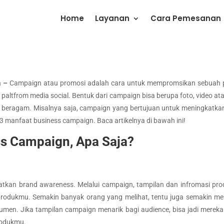
Home
Layanan
Cara Pemesanan
a –
Campaign atau promosi adalah cara untuk mempromsikan sebuah 
a paltfrom media social. Bentuk dari campaign bisa berupa foto, video ata
da beragam. Misalnya saja, campaign yang bertujuan untuk meningkatka
s 3 manfaat business campaign. Baca artikelnya di bawah ini!
ss Campaign, Apa Saja?
kan brand awareness. Melalui campaign, tampilan dan infromasi produk
rodukmu. Semakin banyak orang yang melihat, tentu juga semakin menin
umen. Jika tampilan campaign menarik bagi audience, bisa jadi merek
rodukmu.