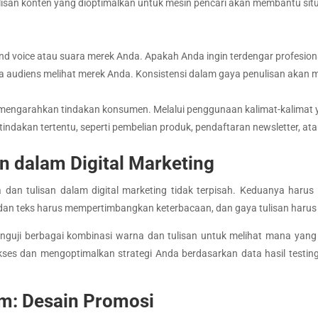
ulisan konten yang dioptimalkan untuk mesin pencari akan membantu si
 voice atau suara merek Anda. Apakah Anda ingin terdengar profesional
 audiens melihat merek Anda. Konsistensi dalam gaya penulisan akan
 mengarahkan tindakan konsumen. Melalui penggunaan kalimat-kalimat ya
dakan tertentu, seperti pembelian produk, pendaftaran newsletter, ata
an dalam Digital Marketing
an tulisan dalam digital marketing tidak terpisah. Keduanya harus 
g dan teks harus mempertimbangkan keterbacaan, dan gaya tulisan harus
menguji berbagai kombinasi warna dan tulisan untuk melihat mana yang
ukses dan mengoptimalkan strategi Anda berdasarkan data hasil testi
am: Desain Promosi