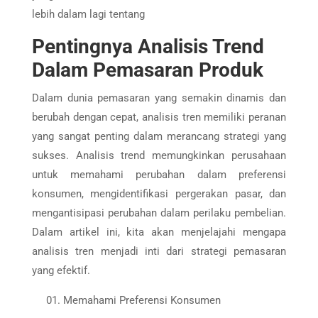
lebih dalam lagi tentang
Pentingnya Analisis Trend
Dalam Pemasaran Produk
Dalam dunia pemasaran yang semakin dinamis dan
berubah dengan cepat, analisis tren memiliki peranan
yang sangat penting dalam merancang strategi yang
sukses. Analisis trend memungkinkan perusahaan
untuk memahami perubahan dalam preferensi
konsumen, mengidentifikasi pergerakan pasar, dan
mengantisipasi perubahan dalam perilaku pembelian.
Dalam artikel ini, kita akan menjelajahi mengapa
analisis tren menjadi inti dari strategi pemasaran
yang efektif.
Memahami Preferensi Konsumen