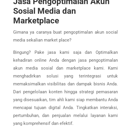
Jasa Pengoptimalan Akun
Sosial Media dan
Marketplace
Gimana ya caranya buat pengoptimalan akun social
media sekalian market place?
Bingung? Pake jasa kami saja dan Optimalkan
kehadiran online Anda dengan jasa pengoptimalan
akun media sosial dan marketplace kami. Kami
menghadirkan solusi yang terintegrasi untuk
memaksimalkan visibilitas dan dampak bisnis Anda.
Dari pengelolaan konten hingga strategi pemasaran
yang disesuaikan, tim ahli kami siap membantu Anda
mencapai tujuan digital Anda. Tingkatkan interaksi,
pertumbuhan, dan penjualan melalui layanan kami
yang komprehensif dan efektif.