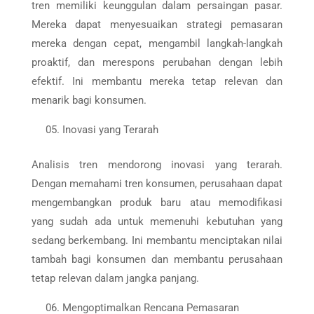
tren memiliki keunggulan dalam persaingan pasar.
Mereka dapat menyesuaikan strategi pemasaran
mereka dengan cepat, mengambil langkah-langkah
proaktif, dan merespons perubahan dengan lebih
efektif. Ini membantu mereka tetap relevan dan
menarik bagi konsumen.
Inovasi yang Terarah
Analisis tren mendorong inovasi yang terarah.
Dengan memahami tren konsumen, perusahaan dapat
mengembangkan produk baru atau memodifikasi
yang sudah ada untuk memenuhi kebutuhan yang
sedang berkembang. Ini membantu menciptakan nilai
tambah bagi konsumen dan membantu perusahaan
tetap relevan dalam jangka panjang.
Mengoptimalkan Rencana Pemasaran