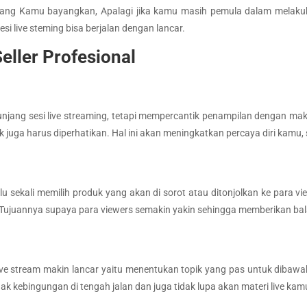
ang Kamu bayangkan, Apalagi jika kamu masih pemula dalam melakukan
sesi live steming bisa berjalan dengan lancar.
eller Profesional
ng sesi live streaming, tetapi mempercantik penampilan dengan make up
ik juga harus diperhatikan. Hal ini akan meningkatkan percaya diri kamu, 
lu sekali memilih produk yang akan di sorot atau ditonjolkan ke para vi
i. Tujuannya supaya para viewers semakin yakin sehingga memberikan ba
ive stream makin lancar yaitu menentukan topik yang pas untuk dibaw
dak kebingungan di tengah jalan dan juga tidak lupa akan materi live kam