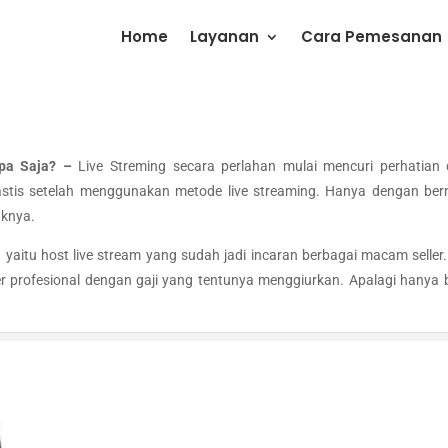
Home
Layanan
Cara Pemesanan
 Apa Saja? –
Live Streming secara perlahan mulai mencuri perhatian 
tis setelah menggunakan metode live streaming. Hanya dengan bermo
uknya.
 yaitu host live stream yang sudah jadi incaran berbagai macam selle
ller profesional dengan gaji yang tentunya menggiurkan. Apalagi hany