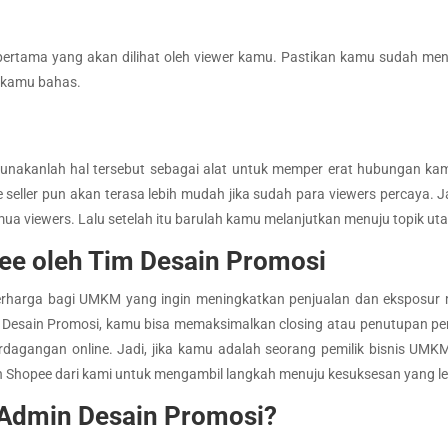
g pertama yang akan dilihat oleh viewer kamu. Pastikan kamu sudah me
n kamu bahas.
unakanlah hal tersebut sebagai alat untuk memper erat hubungan ka
ve seller pun akan terasa lebih mudah jika sudah para viewers percaya.
viewers. Lalu setelah itu barulah kamu melanjutkan menuju topik uta
pee oleh Tim Desain Promosi
berharga bagi UMKM yang ingin meningkatkan penjualan dan eksposur 
m Desain Promosi, kamu bisa memaksimalkan closing atau penutupan 
dagangan online. Jadi, jika kamu adalah seorang pemilik bisnis UMKM 
n Shopee dari kami untuk mengambil langkah menuju kesuksesan yang le
Admin Desain Promosi?