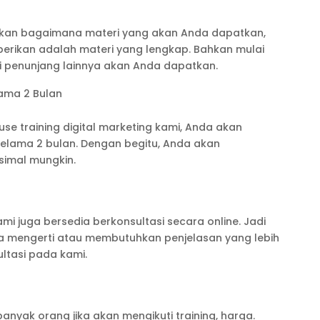
rkan bagaimana materi yang akan Anda dapatkan,
berikan adalah materi yang lengkap. Bahkan mulai
i penunjang lainnya akan Anda dapatkan.
ama 2 Bulan
ouse training digital marketing kami, Anda akan
ama 2 bulan. Dengan begitu, Anda akan
imal mungkin.
mi juga bersedia berkonsultasi secara online. Jadi
a mengerti atau membutuhkan penjelasan yang lebih
ultasi pada kami.
banyak orang jika akan mengikuti training, harga.