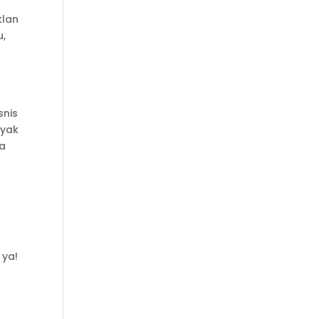
klan
u,
snis
nyak
sa
 ya!