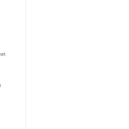
at.
i