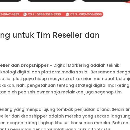
ing untuk Tim Reseller dan
eller dan Dropshipper –
Digital Markering adalah teknik
knologi digital dan platform media sosial. Bersamaan deng
sial plus gaya hidup masyarakat kekinian membuat belanj
akukan. Nah, pengetahuan tentang strategi digital marketing
pkan oleh pebisnis owner saja melainkan juga segenap tim
enting yang menjadi ujung tombak penjualan brand. Selain ti
reseller dan dropshipper adalah mereka yang secara langsun
umen dengan ruang lingkup khusus konsumen mereka. Bahkan
bantu penjualan dengan jumlah yang cukup fantastis.