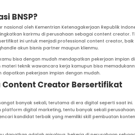
asi BNSP?
dar nasional oleh Kementrian Ketenagakerjaan Republik Indone
ningkatkan karirmu di perusahaan sebagai content creator. T
tifikat ini untuk menjadi professional content creator, baik
handle akun bisnis partner maupun klienmu.
or, kamu bisa dengan mudah mendapatkan pekerjaan impian di
n materi teknik wawancara kerja kamupun bisa memadukan
dan dapatkan pekerjaan impian dengan mudah.
 Content Creator Bersertifikat
ngat banyak sekali, terutama di era digital seperti saat ini.
latform digital marketing, tentu banyak sekali perusahaan
ari kandidat terbaik yang memiliki skill pembuatan konte
mu dapatkan adalah misalnya, bekerja di perusahaan sebaga