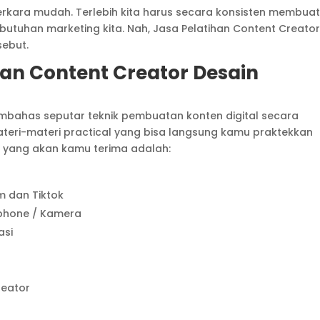
erkara mudah. Terlebih kita harus secara konsisten membua
utuhan marketing kita. Nah, Jasa Pelatihan Content Creator 
sebut.
han Content Creator Desain
embahas seputar teknik pembuatan konten digital secara
materi-materi practical yang bisa langsung kamu praktekkan
i yang akan kamu terima adalah:
m dan Tiktok
phone / Kamera
asi
reator