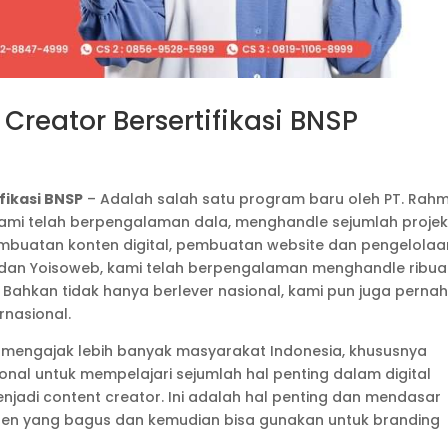
Creator Bersertifikasi BNSP
fikasi BNSP
– Adalah salah satu program baru oleh PT. Rah
, kami telah berpengalaman dala, menghandle sejumlah proje
pembuatan konten digital, pembuatan website dan pengelolaa
si dan Yoisoweb, kami telah berpengalaman menghandle ribu
h. Bahkan tidak hanya berlever nasional, kami pun juga perna
rnasional.
n mengajak lebih banyak masyarakat Indonesia, khususnya
onal untuk mempelajari sejumlah hal penting dalam digital
njadi content creator. Ini adalah hal penting dan mendasar
nten yang bagus dan kemudian bisa gunakan untuk branding