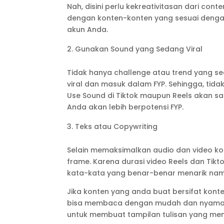
Nah, disini perlu kekreativitasan dari co
dengan konten-konten yang sesuai dengan
akun Anda.
Gunakan Sound yang Sedang Viral
Tidak hanya challenge atau trend yang sed
viral dan masuk dalam FYP. Sehingga, tida
Use Sound di Tiktok maupun Reels akan s
Anda akan lebih berpotensi FYP.
Teks atau Copywriting
Selain memaksimalkan audio dan video k
frame. Karena durasi video Reels dan Tik
kata-kata yang benar-benar menarik nam
Jika konten yang anda buat bersifat kont
bisa membaca dengan mudah dan nyaman. T
untuk membuat tampilan tulisan yang men