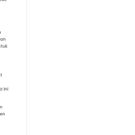
a
aan
ntuk
t
 ini
an
ten