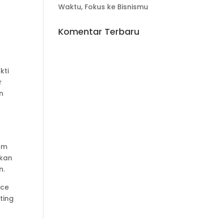
Waktu, Fokus ke Bisnismu
Komentar Terbaru
kti
r
n
am
akan
n.
nce
ting