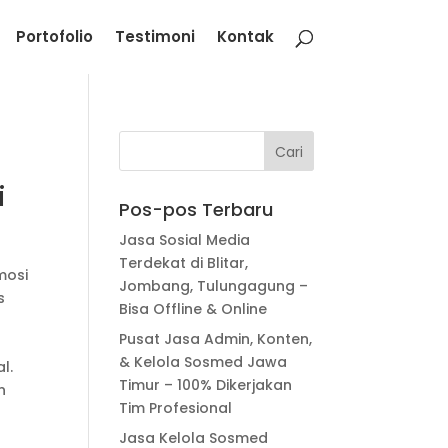
Portofolio
Testimoni
Kontak
i
Pos-pos Terbaru
Jasa Sosial Media
Terdekat di Blitar,
mosi
Jombang, Tulungagung –
s
Bisa Offline & Online
Pusat Jasa Admin, Konten,
& Kelola Sosmed Jawa
l.
Timur – 100% Dikerjakan
n
Tim Profesional
Jasa Kelola Sosmed