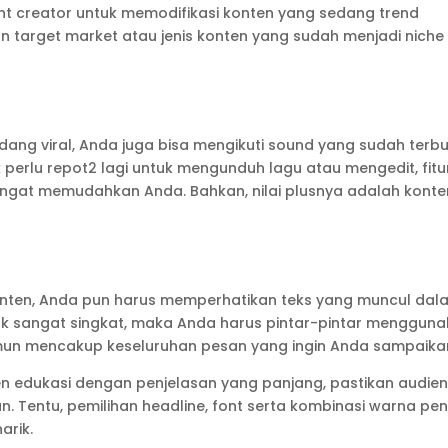
ntent creator untuk memodifikasi konten yang sedang trend
 target market atau jenis konten yang sudah menjadi niche
ang viral, Anda juga bisa mengikuti sound yang sudah terbu
k perlu repot2 lagi untuk mengunduh lagu atau mengedit, fitu
angat memudahkan Anda. Bahkan, nilai plusnya adalah konte
onten, Anda pun harus memperhatikan teks yang muncul dal
tok sangat singkat, maka Anda harus pintar-pintar menggun
un mencakup keseluruhan pesan yang ingin Anda sampaika
en edukasi dengan penjelasan yang panjang, pastikan audie
entu, pemilihan headline, font serta kombinasi warna pen
arik.