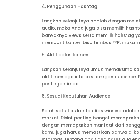
Penggunaan Hashtag
Langkah selanjutnya adalah dengan mele
audio, maka Anda juga bisa memilih hash
banyaknya views serta memilih hahstag y
membant konten bisa tembus FYP, maka se
Aktif balas komen
Langkah selanjutnya untuk memaksimalkan 
aktif menjaga interaksi dengan audience
postingan Anda.
Sesuai Kebutuhan Audience
Salah satu tips konten Ads winning adala
market. Disini, penting banget memaparkan
dengan memaparkan manfaat dari penggu
kamu juga harus memastikan bahwa di kont
informasi tentang apa yang harus audienc