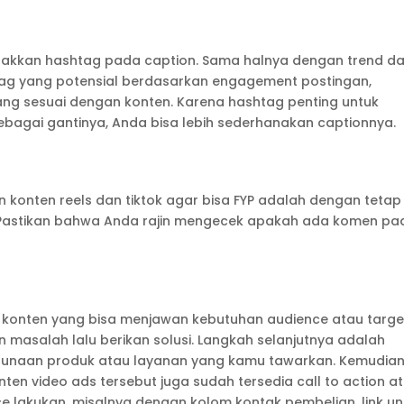
takkan hashtag pada caption. Sama halnya dengan trend d
tag yang potensial berdasarkan engagement postingan,
ang sesuai dengan konten. Karena hashtag penting untuk
bagai gantinya, Anda bisa lebih sederhanakan captionnya.
konten reels dan tiktok agar bisa FYP adalah dengan tetap
. Pastikan bahwa Anda rajin mengecek apakah ada komen pa
h konten yang bisa menjawan kebutuhan audience atau targe
 masalah lalu berikan solusi. Langkah selanjutnya adalah
naan produk atau layanan yang kamu tawarkan. Kemudian
en video ads tersebut juga sudah tersedia call to action a
e lakukan, misalnya dengan kolom kontak pembelian, link un