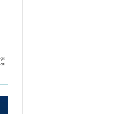
gga
ati