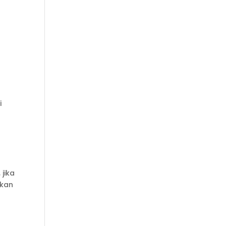
i
jika
ukan