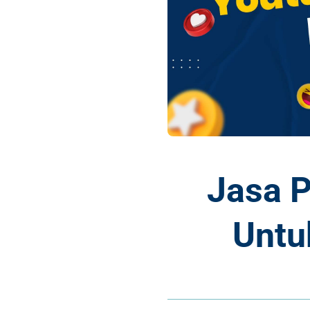
Jasa 
Untu