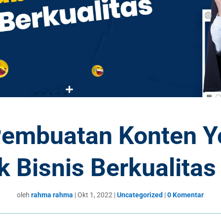
Pembuatan Konten Y
k Bisnis Berkualitas
oleh
rahma rahma
|
Okt 1, 2022
|
Uncategorized
|
0 Komentar