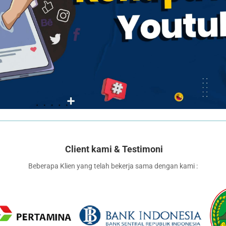
Client kami & Testimoni
Beberapa Klien yang telah bekerja sama dengan kami :