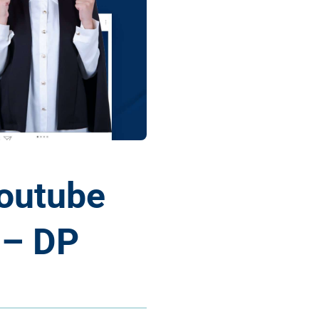
outube
 – DP